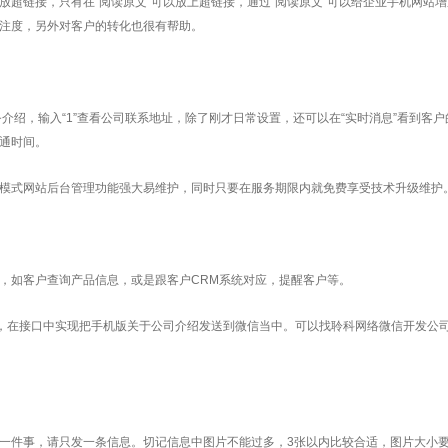
链接，只有在“阅读原文”可以放上超链接，通过“阅读原文”可以给企业手机网站增
注度，另外对客户的转化也很有帮助。
绍，输入“1”查看公司联系地址，除了刚才日常设置，还可以在“实时消息”看到客户
通时间。
式网站后台管理功能强大易维护，同时只要在服务期限内就免费享受技术升级维护
如客户查询产品信息，或是跟客户CRM系统对应，提醒客户等。
，在接口中实现把手机版关于公司介绍发送到微信当中。可以找聆科网络微信开发公
件事，请只发一条信息。切记信息中图片不能过多，3张以内比较合适，图片大小要控