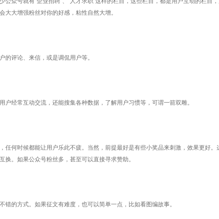
众号就有“企业招聘”、“人才求职”这样的栏目，这些栏目，都是用户互动的栏目，
会大大增强粉丝对你的好感，粘性自然大增。
户的评论、来信，或是调侃用户等。
户经常互动交流，还能搜集各种数据，了解用户习惯等，可谓一箭双雕。
任何时候都能让用户乐此不疲。当然，前提最好是有些小奖品来刺激，效果更好。
互换。如果公众号粉丝多，甚至可以直接寻求赞助。
错的方式。如果征文有难度，也可以简单一点，比如看图编故事。