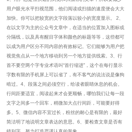
用户眼光水平扫视范围，他们阅读或扫描的速度便会大大
加快。你可以把较宽的文字段落以较小的宽度显示。 2、
在以文字为主的公众号文章中，在适当的位置加入图标或
分隔线，以及具有醒目字体和颜色的标题等等，这些都可
以成为用户区分不同内容的有效标记。它们能够为用户把
视觉焦点从一个地方移动到另一个地方提供线索。3、行
首不要空两个字专业术语叫“首行缩进”，这个在每行显示
字数有限的手机屏上可以省了，有不客气的说法说是像狗
啃过。4、段落之间必须空行，给读者眼睛休息的机会。
行间距要适宜，阅读起来才会更顺畅，哪怕我们让每一段
文字之间多一个回车，稍微加大点行间距，可能要好得
多。5、微信内容不宜过长，粉丝的耐心是有限的，最好
简洁明了地说明文章表达的意思。6、要检查文章是否有
错别字，努力打造严谨认真的形象。