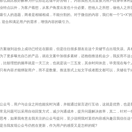
么就比较好解释为什么你迟迟做不好营销了。内容虽然无法直接为用户自身带来利
业特点以外，为客户着想，从客户角度出发也十分必要。想他人之所想，做他人之所
引人的选题，两者是相辅相成，不能分割的。对于微信的内容，我们有一个“1+X”
性，迎合和满足用户的需求，增强内容的吸引力。
案做到这份上成功已经近在眼前，但是往往很多朋友在这个关键节点出现失误。具
为了更多曝光自己的产品，就在文案中加很多素材，还抱怨推送机会少，我反而不这
，比较理想的频率就是一天三次，也就是说一三五发，其余时间休息，毕竟现在每个
只有内容才能绑架用户，而不是数量。推送形式上短文字或者图文都可以，关键在于
众号，用户与企业之间也能实时沟通，并能通过留言进行互动，这就是优势，也是
常见问题可以采用自动回复方式，减少沟通成本，提升问题解决效率，其二，针对一
思考，如果我有意去我关注的公众号提问，至少说明我对某些内容感兴趣且我信任这
是当我发现公众号仍然在更新，作为用户的感受又是怎样的呢?