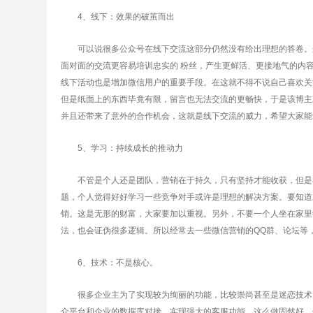
4、线下：效果的破茧而出
可以说很多公众号在线下交流这部分仍然没有给出理想的答卷。这
面对面的交流更容易培训忠实的 粉丝，产生更鲜活、更接地气的内
线下活动也是增加微信用户的重要手段。在这就不得不说自己喜欢关
但是纸面上的东西毕竟有限，留言也无法交流的更畅快，于是该博主
并且还带来了意外的合作机会，这就是线下交流的威力，希望大家能
5、学习：持续成长的推动力
不管是个人还是团队，营销在于持久，只有坚持才能收获，但是在
题，个人觉得好好学习一些竞争对手或许是理想的解决方案。要知道对
销。这是无形的财富，大家要加以重视。另外，不要一个人坐在家里
法，也会证伪很多逻辑。所以经常去一些微信营销的QQ群、论坛等
6、技术：不是核心。
很多企业主为了实现较为绚丽的功能，比较崇尚甚至是迷恋技术，
众平台和企业的数据库对接，实现强大的客服功能，这么做固然好，