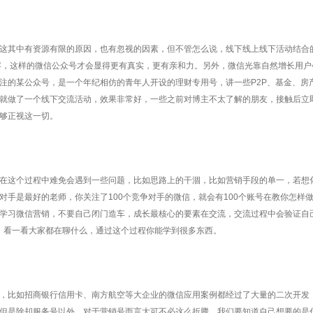
其中有资源有限的原因，也有忽视的因素，但不管怎么说，线下线上线下活动结合
容，这样的微信公众号才会显得更有真实，更有亲和力。另外，微信光靠自然增长用户
注的某公众号，是一个年纪相仿的青年人开设的理财专用号，讲一些P2P、基金、房
就做了一个线下交流活动，效果非常好，一些之前对博主不太了解的朋友，接触后立
够正视这一切。
这个过程中难免会遇到一些问题，比如思路上的干涸，比如营销手段的单一，若想
手是最好的老师，你关注了100个竞争对手的微信，就会有100个账号在教你怎样
学习微信营销，不要自己闭门造车，成长最核心的要素在交流，交流过程中会验证自
，看一看大家都在聊什么，通过这个过程你能学到很多东西。
比如招商银行信用卡、南方航空等大企业的微信应用案例都经过了大量的二次开发
但是除却服务号以外，对于营销号而言大可不必这么折腾，我们要知道自己想要的是