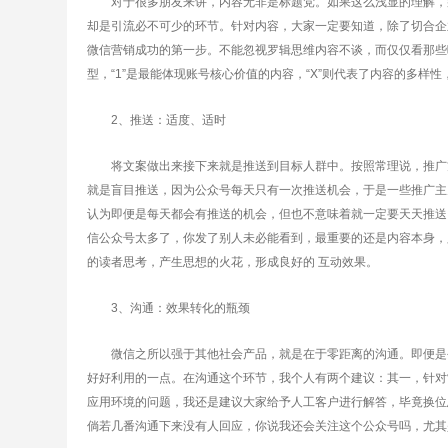
对于很多朋友来讲，内容无非是标题党。如果这么浅显的理解，那
却是引流必不可少的环节。针对内容，大家一定要知道，除了切合企
微信营销成功的第一步。不能忽视罗辑思维内容不谈，而仅仅看那些吸
型，“1”是最能体现账号核心价值的内容，“X”则代表了内容的多样
2、推送：适度、适时
将文案做出来接下来就是推送到目标人群中。按照常理说，推广方
就是盲目推送，因为公众号每天只有一次推送机会，于是一些推广主
认为即便是每天都会有推送的机会，但也不意味着就一定要天天推送
信公众号太多了，你发了别人未必能看到，最重要的还是内容本身，
的读者思考，产生思想的火花，形成良好的 互动效果。
3、沟通：效果转化的瓶颈
微信之所以强于其他社会产品，就是在于零距离的沟通。即便是公
好好利用的一点。在沟通这个环节，我个人有两个建议：其一，针对
应用环境的问题，我还是建议大家给予人工客户进行解答，毕竟换位
倘若几番沟通下来没有人回应，你说我还会关注这个公众号吗，尤其