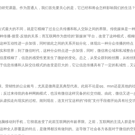
研究课题。作为普通人，我们首先要关心的是，它已经和将会怎样影响我们的生活？
式最大的不同，就是它模糊了过去公共传播和私人交际之间的界限。传统媒体是一种
传播-接受-反馈的关系；而互联网作为曾经的“新媒体”平台，改变了这种模式，模
这种互动性进一步加强，同时彼此之间的关系开始分化，体现出一种分众传播的特点
实和世界；到了微信时代，这种分众特点进一步加强，同时，微信将公域和私域整合
信度模糊了，信息的感受性更发生了微妙的变化。总之，从受众群到粉丝圈，从粉丝
于信息传播和人际交往模式的改变是巨大的，它让信息传播具有了一定的私域性，又
营销性的公众账号，尤其是微商是其典型代表。此前不论是qq、msn还是其他的
；反过来传统的各种网购模式，也没有微信这样完备的社交功能。由此，微信又进一
从虚拟走向现实的过程。闹到现在，连支付宝这样的“传统”支付手段都开始具有社交
脑移动到手机，它彻底改变了此前互联网的年龄界限。之前，互联网的主流人群是年
这种全人群覆盖的特点，是微博都没有做到的。这导致了社会各方各面对于微信的空