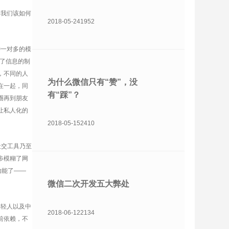
我们该如何
2018-05-24
1952
一对多的模
糊了信息的制
，不同的人
为什么微信只有“赞”，没
在一起，同
有“踩”？
圈再到朋友
让私人化的
2018-05-15
2410
社交工具乃至
步模糊了网
功能了——
微信二次开发五大弊处
轻人以及中
2018-06-12
2134
前依赖，不