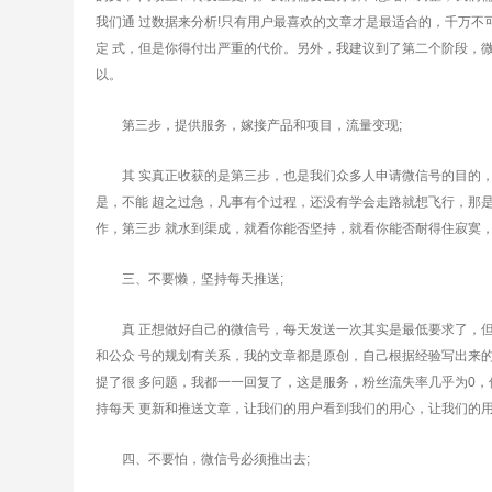
我们通 过数据来分析!只有用户最喜欢的文章才是最适合的，千万
定 式，但是你得付出严重的代价。另外，我建议到了第二个阶段，微
以。
第三步，提供服务，嫁接产品和项目，流量变现;
其 实真正收获的是第三步，也是我们众多人申请微信号的目的，
是，不能 超之过急，凡事有个过程，还没有学会走路就想飞行，那
作，第三步 就水到渠成，就看你能否坚持，就看你能否耐得住寂寞
三、不要懒，坚持每天推送;
真 正想做好自己的微信号，每天发送一次其实是最低要求了，但
和公众 号的规划有关系，我的文章都是原创，自己根据经验写出来
提了很 多问题，我都一一回复了，这是服务，粉丝流失率几乎为0
持每天 更新和推送文章，让我们的用户看到我们的用心，让我们的
四、不要怕，微信号必须推出去;