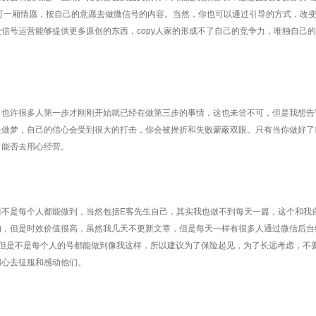
不可一厢情愿，按自己的意愿去做微信号的内容。当然，你也可以通过引导的方式，改
信号运营能够提供更多原创的东西，copy人家的形成不了自己的竞争力，唯独自己
也许很多人第一步才刚刚开始就已经在做第三步的事情，这也未尝不可，但是我想告
是做梦，自己的信心会受到很大的打击，你会被挫折和失败蒙蔽双眼。只有当你做好了
，能否去用心经营。
不是每个人都能做到，当然包括E客先生自己，其实我也做不到每天一篇，这个和我
的，但是时效价值很高，虽然我几天不更新文章，但是每天一样有很多人通过微信后台
，但是不是每个人的号都能做到像我这样，所以建议为了保险起见，为了长远考虑，不
用心去征服和感动他们。