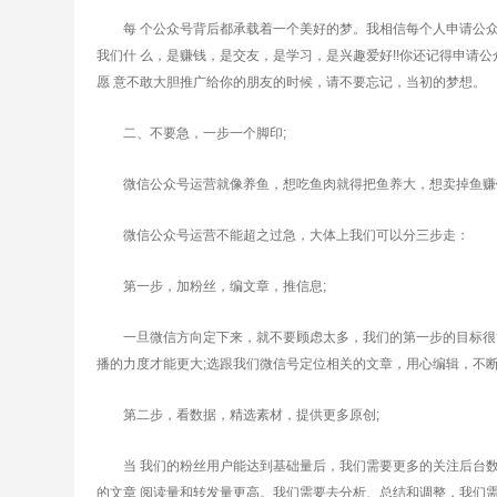
每 个公众号背后都承载着一个美好的梦。我相信每个人申请公众
我们什 么，是赚钱，是交友，是学习，是兴趣爱好!!你还记得申请
愿 意不敢大胆推广给你的朋友的时候，请不要忘记，当初的梦想。
二、不要急，一步一个脚印;
微信公众号运营就像养鱼，想吃鱼肉就得把鱼养大，想卖掉鱼赚钱
微信公众号运营不能超之过急，大体上我们可以分三步走：
第一步，加粉丝，编文章，推信息;
一旦微信方向定下来，就不要顾虑太多，我们的第一步的目标很简
播的力度才能更大;选跟我们微信号定位相关的文章，用心编辑，不
第二步，看数据，精选素材，提供更多原创;
当 我们的粉丝用户能达到基础量后，我们需要更多的关注后台数
的文章 阅读量和转发量更高。我们需要去分析、总结和调整，我们