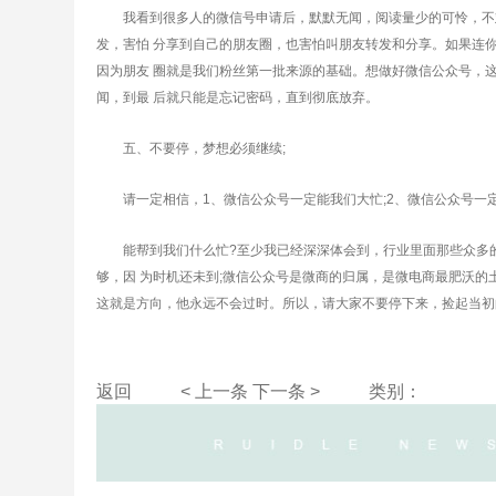
我看到很多人的微信号申请后，默默无闻，阅读量少的可怜，不难
发，害怕 分享到自己的朋友圈，也害怕叫朋友转发和分享。如果连
因为朋友 圈就是我们粉丝第一批来源的基础。想做好微信公众号，
闻，到最 后就只能是忘记密码，直到彻底放弃。
五、不要停，梦想必须继续;
请一定相信，1、微信公众号一定能我们大忙;2、微信公众号一定
能帮到我们什么忙?至少我已经深深体会到，行业里面那些众多的
够，因 为时机还未到;微信公众号是微商的归属，是微电商最肥沃
这就是方向，他永远不会过时。所以，请大家不要停下来，捡起当初
返回
< 上一条
下一条 >
类别：