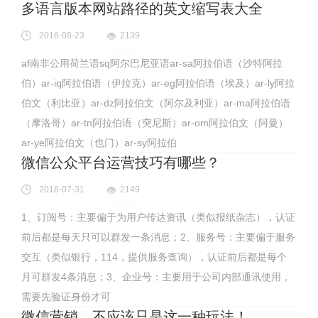
多语言版本网站路径的英文缩写表大全
2016-08-23
2139
af南非公用荷兰语sq阿尔巴尼亚语ar-sa阿拉伯语（沙特阿拉
伯）ar-iq阿拉伯语（伊拉克）ar-eg阿拉伯语（埃及）ar-ly阿拉
伯文（利比亚）ar-dz阿拉伯文（阿尔及利亚）ar-ma阿拉伯语
（摩洛哥）ar-tn阿拉伯语（突尼斯）ar-om阿拉伯文（阿曼）
ar-ye阿拉伯文（也门）ar-sy阿拉伯
微信公众平台运营技巧有哪些？
2018-07-31
2149
1、订阅号：主要偏于为用户传达资讯（类似报纸杂志），认证
前后都是每天只可以群发一条消息；2、服务号：主要偏于服务
交互（类似银行，114，提供服务查询），认证前后都是每个
月可群发4条消息；3、企业号：主要用于公司内部通讯使用，
需要先验证身份才可
微信营销，不应该只是这一种玩法！