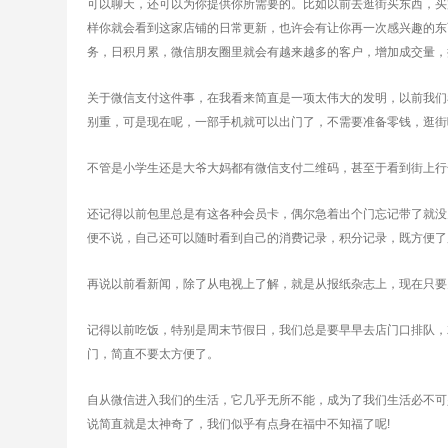
可以聊天，还可以为你提供你所需要的。比如以前去逛街买东西，买
样你就会看到这家店铺的日常更新，也许会有让你再一次感兴趣的东
务，日积月累，微信朋友圈里就会有越来越多的客户，增加成交量，
关于微信支付这件事，在我看来简直是一项太伟大的发明，以前我们
别重，可是现在呢，一部手机就可以出门了，不需要准备零钱，逛街
不管是小学生还是大爷大妈都有微信支付二维码，甚至于看到街上行
还记得以前包里总是有这各种会员卡，偶尔急着出个门忘记带了就没
便不说，自己还可以随时看到自己的消费记录，积分记录，既方便了
再说以前看新闻，除了从电视上了解，就是从报纸杂志上，现在只要
记得以前吃饭，特别是周末节假日，我们总是要早早去店门口排队，
门，简直不要太方便了。
自从微信进入我们的生活，它几乎无所不能，成为了我们生活必不可
说简直就是太神奇了，我们似乎有点身在福中不知福了呢!