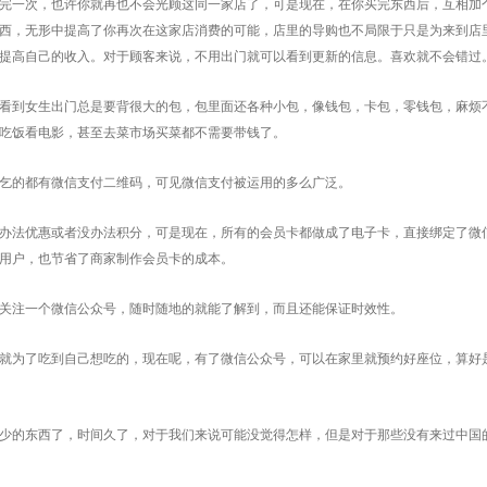
完一次，也许你就再也不会光顾这同一家店了，可是现在，在你买完东西后，互相加
西，无形中提高了你再次在这家店消费的可能，店里的导购也不局限于只是为来到店
提高自己的收入。对于顾客来说，不用出门就可以看到更新的信息。喜欢就不会错过
看到女生出门总是要背很大的包，包里面还各种小包，像钱包，卡包，零钱包，麻烦
吃饭看电影，甚至去菜市场买菜都不需要带钱了。
乞的都有微信支付二维码，可见微信支付被运用的多么广泛。
办法优惠或者没办法积分，可是现在，所有的会员卡都做成了电子卡，直接绑定了微
用户，也节省了商家制作会员卡的成本。
关注一个微信公众号，随时随地的就能了解到，而且还能保证时效性。
就为了吃到自己想吃的，现在呢，有了微信公众号，可以在家里就预约好座位，算好
少的东西了，时间久了，对于我们来说可能没觉得怎样，但是对于那些没有来过中国