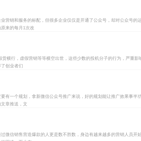
企业营销和服务的标配，但很多企业仅仅是开通了公众号，却对公众号的
原来的每月1次改
假货横行，虚假营销等等横空出世，这些少数的投机分子的行为，严重影
得了创业者们
一定要有一个规划，拿新微信公众号推广来说，好的规划能让推广效果事半
的文章推送，文
通过微信销售营造爆款的人更是数不胜数，身边有越来越多的营销人员开