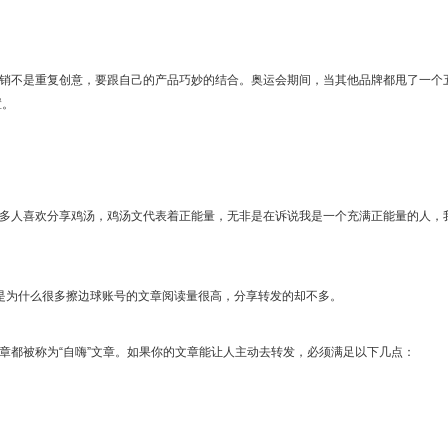
销不是重复创意，要跟自己的产品巧妙的结合。奥运会期间，当其他品牌都甩了一个
置。
多人喜欢分享鸡汤，鸡汤文代表着正能量，无非是在诉说我是一个充满正能量的人，
是为什么很多擦边球账号的文章阅读量很高，分享转发的却不多。
章都被称为“自嗨”文章。如果你的文章能让人主动去转发，必须满足以下几点：