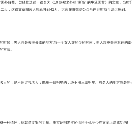
荐国外好货。曾经推送过一篇名为《10 款被老外抢 ‘断货’ 的牛逼国货》的文章，当时
第二天，这篇文章阅读人数跃升到42万。大家在做微信公众号内容时就可以运用到。
的时候，男人总是关注暴露的地方;当一个女人穿的少的时候，男人却更关注遮住的部
的方法。
名人的，绝不用过气名人；能用一线明星的，绝不用三线明星。有名人的地方就是热
成一种情怀，这就是文案的力量。事实证明老罗的情怀手机至少在文案上是成功的!