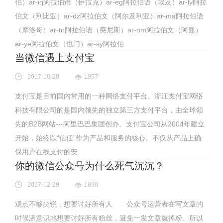
伯）ar-iq阿拉伯语（伊拉克）ar-eg阿拉伯语（埃及）ar-ly阿拉
伯文（利比亚）ar-dz阿拉伯文（阿尔及利亚）ar-ma阿拉伯语
（摩洛哥）ar-tn阿拉伯语（突尼斯）ar-om阿拉伯文（阿曼）
ar-ye阿拉伯文（也门）ar-sy阿拉伯
当微信遇上支付宝
2017-10-20
1957
支付宝是目前国内常用的一种网络支付平台。浙江支付宝网络
科技有限公司的是国内领先的独立第三方支付平台，由全球领
先的B2B网站---阿里巴巴集团创办。支付宝公司从2004年建立
开始，始终以“信任”作为产品和服务的核心。不仅从产品上确
保用户在线支付的安
你的微信公众号为什么死气沉沉？
2017-12-29
1890
观点不够尖锐，想要讨好所有人 公众号运营者在写文章的
时候潜意识地想要讨好所有粉丝，避免一发文章就掉粉。所以