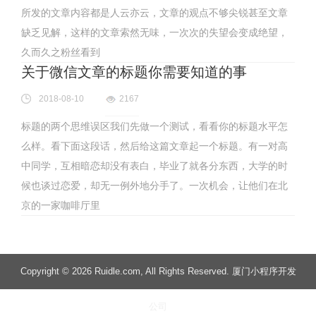
所发的文章内容都是人云亦云，文章的观点不够尖锐甚至文章
缺乏见解，这样的文章索然无味，一次次的失望会变成绝望，
久而久之粉丝看到
关于微信文章的标题你需要知道的事
2018-08-10
2167
标题的两个思维误区我们先做一个测试，看看你的标题水平怎
么样。看下面这段话，然后给这篇文章起一个标题。有一对高
中同学，互相暗恋却没有表白，毕业了就各分东西，大学的时
候也谈过恋爱，却无一例外地分手了。一次机会，让他们在北
京的一家咖啡厅里
Copyright
© 2026 Ruidle.com
, All Rights Reserved. 厦门小程序开发
公司