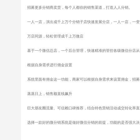
招募更多分销商卖货，每个人都你的销售渠道，打造人人分销。
一人一店，演出成千上万个分销子店快速发展分店，一人一店，一变十
万店同源，轻松管理成千上万微店
基于一个微信总店，一个后台管理，快速精准的管控各级微信分店从
根据自身需求进行佣金设置
系统里面有佣金这一功能，商家可以根据自身需求来设置佣金，招募
蒸蒸日上，销售额直线飙升
巨大朋友圈流量、可信赖口碑推荐，结合特色营销活动成交转化率直
选择一款好的微分销系统是做好微信分销的前提，功能的是否强大决