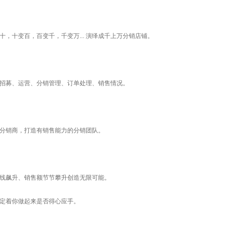
，十变百，百变千，千变万... 演绎成千上万分销店铺。
招募、运营、分销管理、订单处理、销售情况。
分销商，打造有销售能力的分销团队。
线飙升、销售额节节攀升创造无限可能。
定着你做起来是否得心应手。