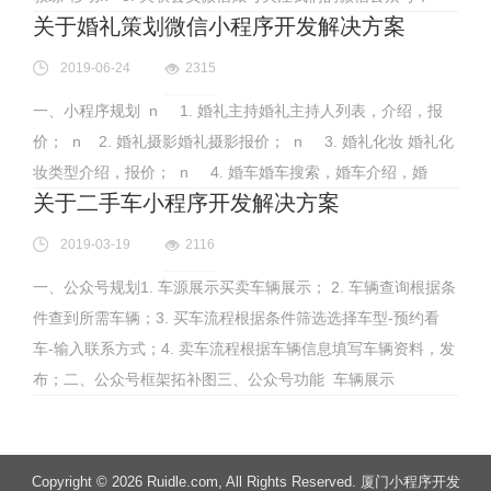
关于婚礼策划微信小程序开发解决方案
2019-06-24
2315
一、小程序规划 n 1. 婚礼主持婚礼主持人列表，介绍，报
价； n 2. 婚礼摄影婚礼摄影报价； n 3. 婚礼化妆 婚礼化
妆类型介绍，报价； n 4. 婚车婚车搜索，婚车介绍，婚
关于二手车小程序开发解决方案
2019-03-19
2116
一、公众号规划1. 车源展示买卖车辆展示； 2. 车辆查询根据条
件查到所需车辆；3. 买车流程根据条件筛选选择车型-预约看
车-输入联系方式；4. 卖车流程根据车辆信息填写车辆资料，发
布；二、公众号框架拓补图三、公众号功能 车辆展示
Copyright
© 2026 Ruidle.com
, All Rights Reserved. 厦门小程序开发